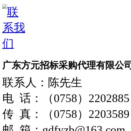
广东方元招标采购代理有限公
联系人：陈先生
电 话：（0758）2202885
传 真：（0758）2203589
邮 箱：gdfyzb@163.com