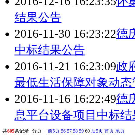
2016-12-16 16:23:35
怀
结果公告
2016-11-30 16:23:22
德
中标结果公告
2016-11-21 16:23:09
政
最低生活保障对象动态管
2016-11-16 16:22:49
德
息平台设备项目中标结
共
605
条记录
分页：
前5页
56
57
58
59
60
后5页
首页
尾页