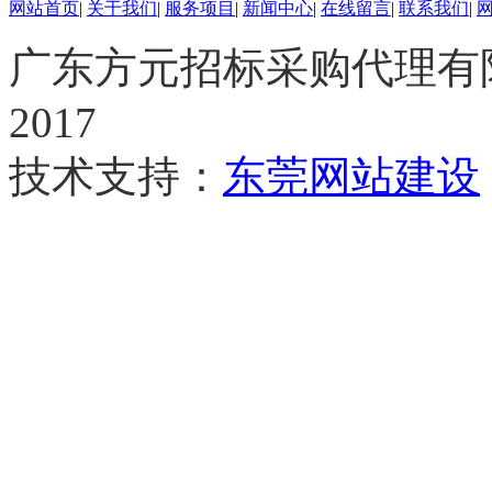
网站首页
|
关于我们
|
服务项目
|
新闻中心
|
在线留言
|
联系我们
|
广东方元
招标
采购代理有限公
2017
技术支持：
东莞网站建设