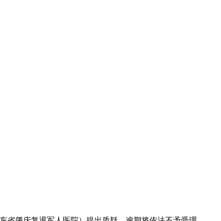
东省肇庆复退军人医院）提出质疑，逾期将依法不予受理。