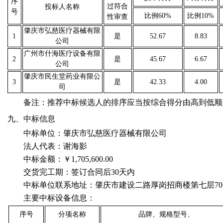
序
过符合
投标人名称
号
比例
60
%
比例
10
%
性审查
肇庆市弘慈医疗器械有限
1
是
52.67
8.83
公司
广州市什海医疗设备有限
2
是
45.67
6.67
公司
肇庆市民生堂药业有限公
3
是
42.33
4.00
司
备注：推荐中标候选人的排序应当按综合得分由高到低顺
九、中标信息
中标单位：肇庆市弘慈医疗器械有限公司
法人代表：谢海影
中标金额：￥1,705,600.00
交货完工期：签订合同后30天内
中标单位联系地址：肇庆市建设二路厚岗招商楼第七层70
主要中标设备信息：
序号
分项名称
品牌、规格型号、