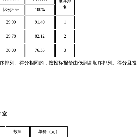
推荐排
名
比例30%
100%
29.90
91.40
1
29.78
82.12
2
30.00
76.33
3
序排列。得分相同的，按投标报价由低到高顺序排列。得分且投
1室
数量
单价
（元）