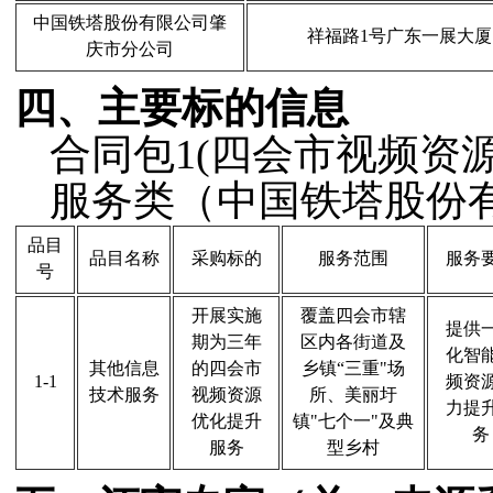
中国铁塔股份有限公司肇
祥福路1号广东一展大厦
庆市分公司
四、主要标的信息
合同包
1(四会市视频资
服务类（中国铁塔股份
品目
品目名称
采购标的
服务范围
服务
号
开展实施
覆盖四会市辖
提供
期为三年
区内各街道及
化智
其他信息
的四会市
乡镇“三重"场
1-1
频资
技术服务
视频资源
所、美丽圩
力提
优化提升
镇"七个一"及典
务
服务
型乡村