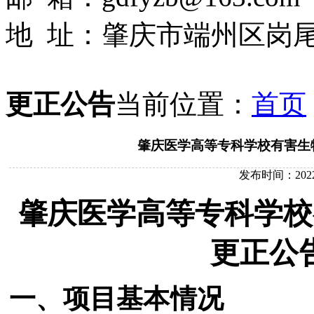
地 址：肇庆市端州区岗尾
更正公告
当前位置：
首页
肇庆医学高等专科学校有害生
发布时间：2022-11
肇庆医学高等专科学校
更正公
一、项目基本情况