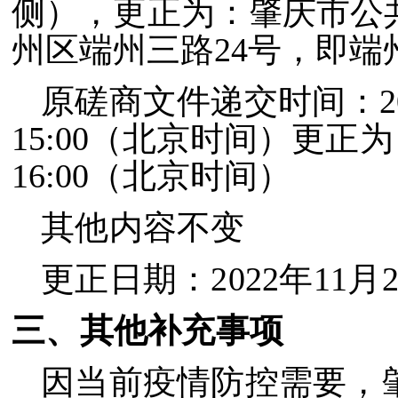
侧）
，更正为：
肇庆市公
州区端州三路
24号，即
原
磋商文件
递交时间：
2
15
:
00
（北京时间）
更正为
16
:
00
（北京时间）
其他内容不变
更正日期：
2022年
11
月
三、其他补充事项
因当前疫情防控需要，