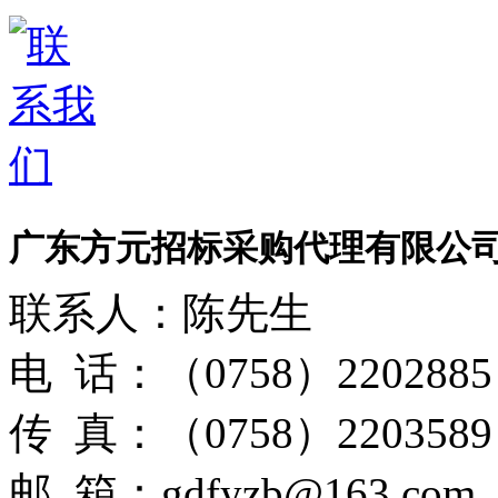
广东方元招标采购代理有限公
联系人：陈先生
电 话：（0758）2202885
传 真：（0758）2203589
邮 箱：gdfyzb@163.com