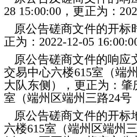
2
8
15
:
0
0:00，更正为：202
原公告
磋商文件
的开标
正为：2022-1
2
-
05
16
:
0
0:
原公告
磋商文件
的响应
交易中心
六
楼
615
室（端
大队东侧），更正为：
肇
室（端州区端州三路
24
原公告
磋商文件
的开标
六
楼
615
室（端州区端州