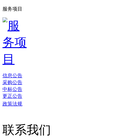
服务项目
信息公告
采购公告
中标公告
更正公告
政策法规
联系我们