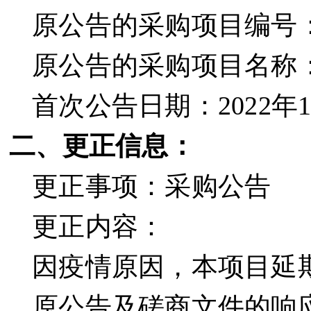
原公告的采购项目编号
原公告的采购项目名称
首次公告日期：
2022年
二、更正信息：
更正事项：采购公告
更正内容：
因疫情原因，本项目延
原公告
及磋商文件
的响